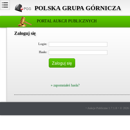
POLSKA GRUPA GÓRNICZA
PORTAL AUKCJI PUBLICZNYCH
Zaloguj się
Login:
Hasło:
» zapomniałeś hasła?
• Aukcje Publiczne 1.7.1.8 • © 2026